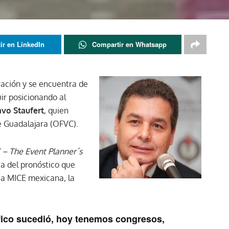
ir en LinkedIn
Compartir en Whatsapp
ración y se encuentra de
ir posicionando al
vo Staufert
, quien
de Guadalajara (OFVC).
– The Event Planner´s
ia del pronóstico que
ia MICE mexicana, la
fico sucedió, hoy tenemos congresos,