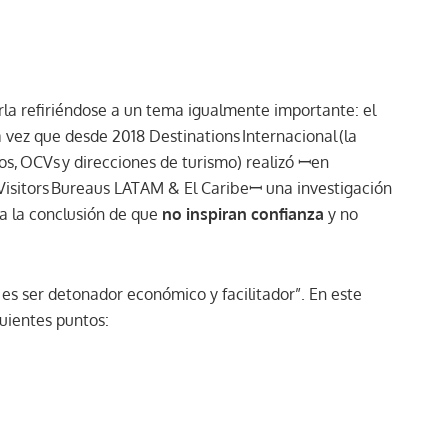
a refiriéndose a un tema igualmente importante: el
a vez que desde 2018 Destinations Internacional (la
s, OCVs y direcciones de turismo) realizó ꟷen
 Visitors Bureaus LATAM & El Caribeꟷ una investigación
a la conclusión de que
no inspiran confianza
y no
.
es ser detonador económico y facilitador”. En este
guientes puntos: