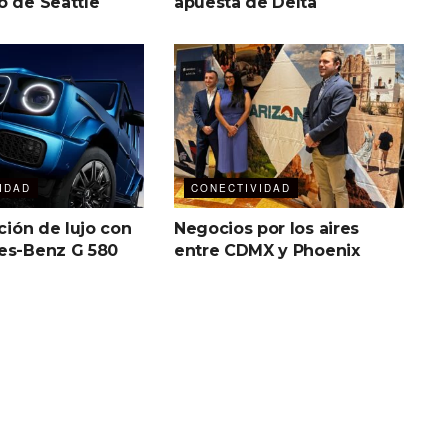
o de Seattle
apuesta de Delta
IDAD
CONECTIVIDAD
ación de lujo con
Negocios por los aires
es-Benz G 580
entre CDMX y Phoenix