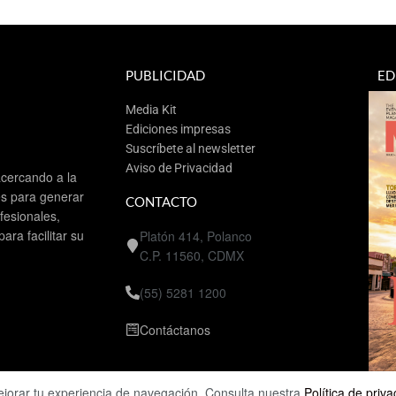
PUBLICIDAD
ED
Media Kit
Ediciones impresas
Suscríbete al newsletter
Aviso de Privacidad
cercando a la
es para generar
CONTACTO
esionales,
ra facilitar su
Platón 414, Polanco
C.P. 11560, CDMX
(55) 5281 1200
Contáctanos
ejorar tu experiencia de navegación. Consulta nuestra
Política de priv