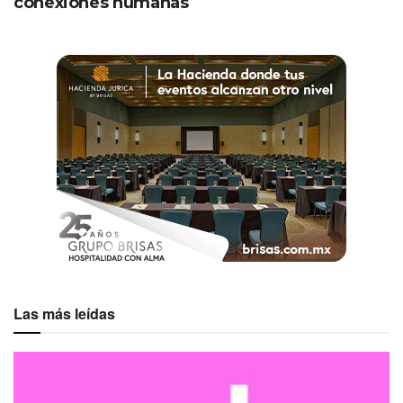
Estadio Corregidora: 41,000 espectadores
conexiones humanas
+ información y compra de boletos
aquí
.
Etiquetas:
Querétaro
Las más leídas