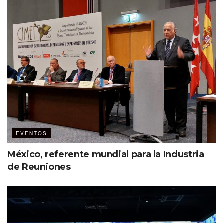
desempeñan las organizaciones de destinos en el
fomento de la participación comunitaria, la resiliencia y
la gestión de destinos
. Uno de los aspectos más
destacados fueron los espacios de networking, donde
expertos intercambiaron conocimientos y experiencias,
enriqueciendo aún más la industria turística y MICE.
«Tuvimos una convención anual
récord en Tampa este año y, según
los comentarios de nuestros
invitados, no podríamos estar más
EVENTOS
satisfechos con los resultados.
México, referente mundial para la Industria
Estamos profundamente
de Reuniones
agradecidos con el presidente y
CEO de Visit Tampa Bay, Santiago
Corrada, y su excelente equipo por
su cálida hospitalidad, colaboración