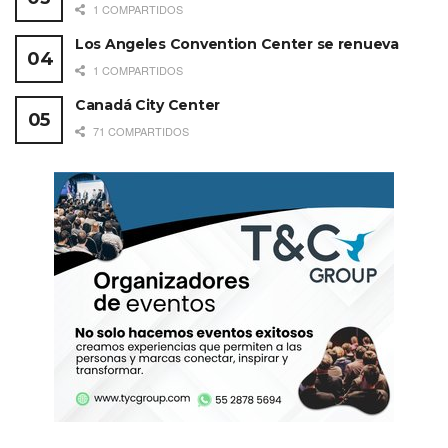
1 COMPARTIDOS
Los Angeles Convention Center se renueva
1 COMPARTIDOS
Canadá City Center
71 COMPARTIDOS
Una publicación compartida por MDC – The Event Planners Magazine (@mdc_magazine)
Voz desde LATAM
Además de la notable participación de países europeos y
asiáticos, la #DIAC24 también contó con la presencia de
regiones de Latinoamérica. A pesar de las diferentes
realidades comparadas con otros países, representantes
de diversos destinos latinoamericanos se unieron para
compartir sus experiencias y conocimientos. Esta