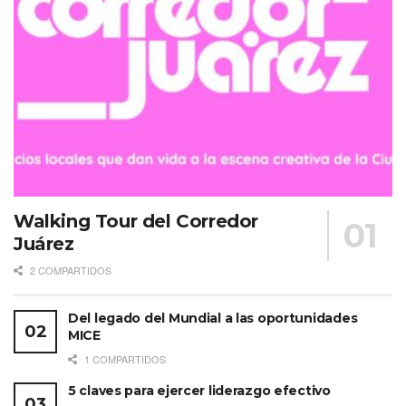
Del mismo modo, en la agenda educativa se tocarón
temas como «Los desafíos políticos en el marketing de
destinos LGBTQ+» por lo que organizaciones como IGLTA,
estuvieron presentes.
Walking Tour del Corredor
Juárez
2 COMPARTIDOS
Del legado del Mundial a las oportunidades
MICE
1 COMPARTIDOS
Ver esta publicación en Instagram
5 claves para ejercer liderazgo efectivo