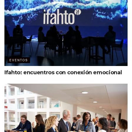
y arduo trabajo para hacer de la
convención de este año una
experiencia inolvidable», afirmó Don
Welsh, presidente y CEO de
Destinations International.
EVENTOS
Ifahto: encuentros con conexión emocional
Santiago Corrada de Visit Tampa Bay y Don Welsh de
Destinations International.