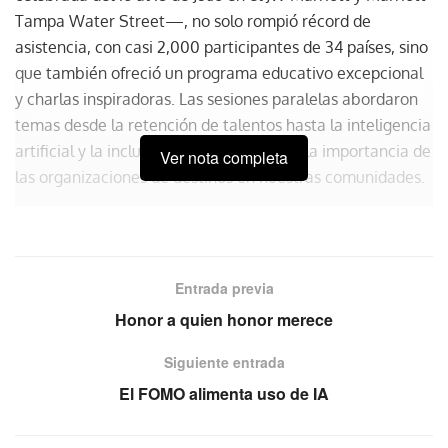
Tampa Water Street—, no solo rompió récord de
asistencia, con casi 2,000 participantes de 34 países, sino
que también ofreció un programa educativo excepcional
y charlas inspiradoras. Las sesiones paralelas abordaron
temas desde la retención de talentos hasta la inteligencia
artificial y la inclusión social, mostrando la importancia de
Ver nota completa
las organizaciones de destinos en nuestras comunidades.
Tampa, con su cálida hospitalidad, demostró ser un
destino prometedor para la industria de reuniones.
Entrada previa
Honor a quien honor merece
Siguiente entrada
El FOMO alimenta uso de IA