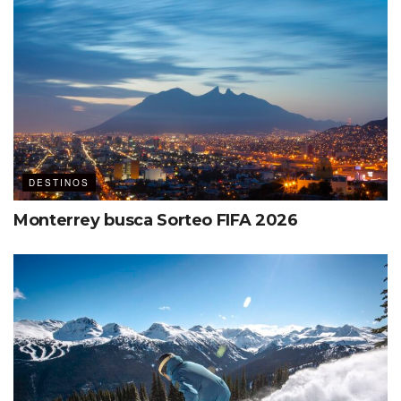
Baile colombiano
Directivos con aliados
comerciales
Cabe destacar que la Ciudad de México también conecta,
desde hace 15 años con Bogotá, y desde hace 10 con
Medellín. México es el segundo destino para Colombia, de
DESTINOS
ahí la importancia de incrementar el puente aéreo.
Monterrey busca Sorteo FIFA 2026
A detalle
Desde el Aeropuerto Internacional Benito Juárez
1 frecuencia diaria
10,000 asientos adicionales