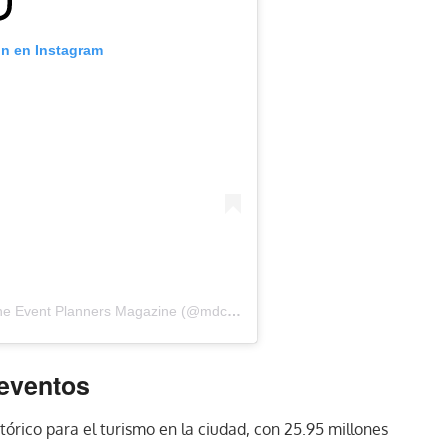
ón en Instagram
Una publicación compartida por MDC – The Event Planners Magazine (@mdc_magazine)
 eventos
órico para el turismo en la ciudad, con 25.95 millones