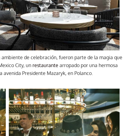
n ambiente de celebración, fueron parte de la magia que
Mexico City, un
restaurante
arropado por una hermosa
sa avenida Presidente Mazaryk, en Polanco.