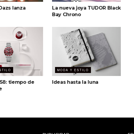
azs lanza
La nueva joya TUDOR Black
Bay Chrono
STILO
MODA Y ESTILO
 58: tiempo de
Ideas hasta la luna
e