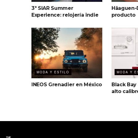
3ª SIAR Summer
Häaguen-D
Experience: relojería indie
producto
MODA Y ESTILO
MODA Y E
INEOS Grenadier en México
Black Bay
alto calibr