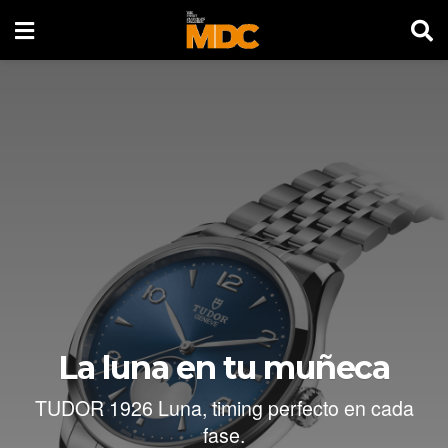
La luna en tu muñeca
TUDOR 1926 Luna, timing perfecto en cada
fase.