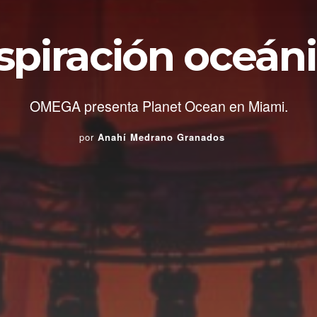
spiración oceán
OMEGA presenta Planet Ocean en Miami.
por
Anahí Medrano Granados