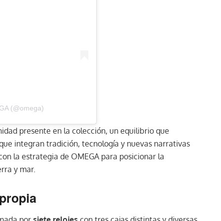
MEGA (@omega)
dad presente en la colección, un equilibrio que
e integran tradición, tecnología y nuevas narrativas
a con la estrategia de OMEGA para posicionar la
rra y mar.
propia
rmada por
siete relojes
con tres cajas distintas y diversas