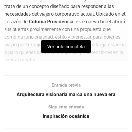
trata de un concepto diseñado para responder a las
necesidades del viajero corporativo actual. Ubicado en el
corazón de
Colonia Providencia
, este nuevo hotel abrirá
sus puertas próximamente con una propuesta que
combina funcionalidad, estilo y bienestar para quienes
viajan por trabajo, proyectos de mediana o larga estancia,
Ver nota completa
o para quienes asisten a congresos y convenciones en la
capital tapatía.
Entrada previa
Arquitectura visionaria marca una nueva era
Siguiente entrada
Inspiración oceánica
Pensado para ejecutivos, equipos de proyecto y grupos