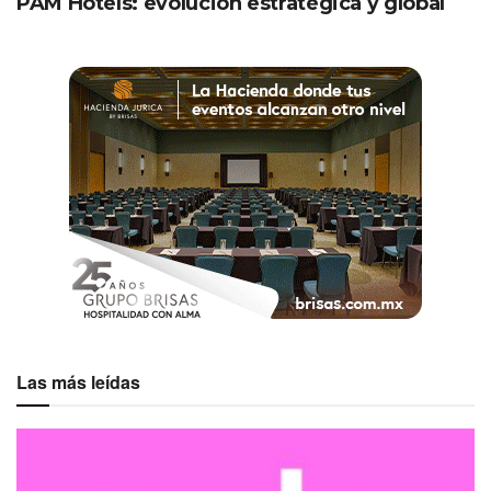
PAM Hotels: evolución estratégica y global
Expansión con propósito
Con esta apertura, Minor Hotels alcanzará
18
propiedades en México
. Así reafirma su crecimiento en
América Latina y su compromiso con propuestas que
integran diseño, eficiencia y experiencias memorables.
NH Guadalajara Studios representa una nueva etapa en
el alojamiento urbano: un espacio inteligente y adaptable
que permite vivir, trabajar, reunirse y descansar con el
confort de un estudio y el respaldo de una cadena
internacional.
Las más leídas
+ información y reservas
aquí
.