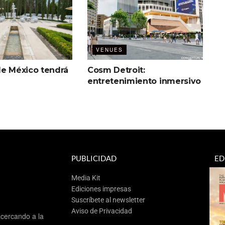
VENUES
de México tendrá
Cosm Detroit:
entretenimiento inmersivo
PUBLICIDAD
ED
Media Kit
Ediciones impresas
Suscríbete al newsletter
Aviso de Privacidad
cercando a la