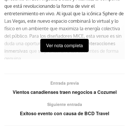
que está revolucionando la forma de vivir el
entretenimiento en vivo. Al igual que la icónica Sphere de
Las Vegas, este nuevo espacio combinará lo virtual y lo
físico en un ambiente que maximiza la energía colectiva
del público. Para los diseñadores MICE, esta venue es sin
duda una oportunidad única para crear
interacciones
Ver nota completa
inmersivas
que sorprenderán a los asistentes de forma
genuina.
Cosm ha marcado el comienzo de
una forma completamente nueva
Entrada previa
para que los visitantes experimenten
Vientos canadienses traen negocios a Cozumel
deportes en vivo, arte inmersivo y
entretenimiento experiencial
Siguiente entrada
mediante la «realidad compartida»,
Exitoso evento con causa de BCD Travel
una experiencia que fusiona
imágenes de última generación con