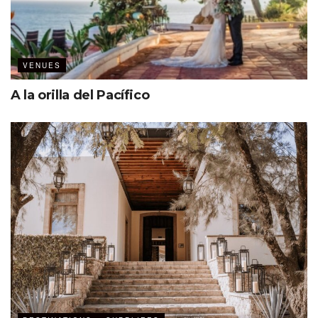
VENUES
Una publicación compartida por The Midnight Monkey (@themidnightmonkey)
A la orilla del Pacífico
Un viaje sensorial para tus eventos
The Midnight Monkey es mucho más que un bar.
Es una
experiencia inmersiva
que cautiva a los asistentes desde
el primer sorbo, perfecto para eventos petit donde el lujo
y la exclusividad sean protagonistas. ¿El toque final? Los
destilados de la casa, seleccionados y servidos con la
máxima calidad, añadiendo un aire de distinción a cada
encuentro.
Atrévete a organizar tu próximo evento en este espacio