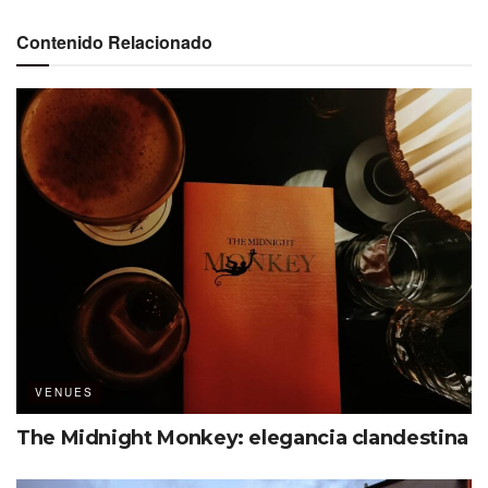
Contenido Relacionado
Una publicación compartida por adidas arena (@adidasarena)
Tras el evento deportivo más importante del año, buscará
posicionarse como uno de los venues más importantes
para e-sports, conciertos, espectáculos, encuentros
culturales y de negocios en la capital francesa. Además,
será casa del club Paris Basketball.
VENUES
Arena Adidas en números
The Midnight Monkey: elegancia clandestina
3,000 metros cuadrados