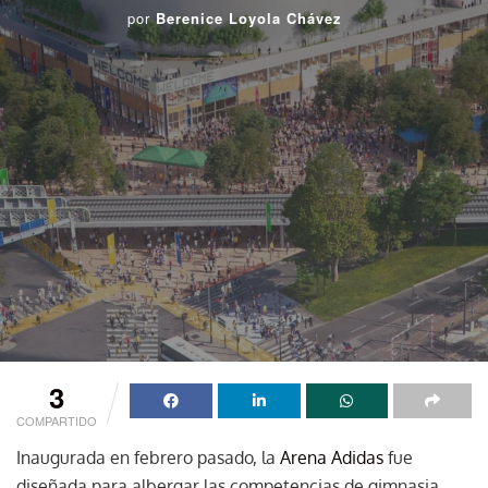
por
Berenice Loyola Chávez
3
COMPARTIDO
Inaugurada en febrero pasado, la
Arena Adidas
fue
diseñada para albergar las competencias de gimnasia