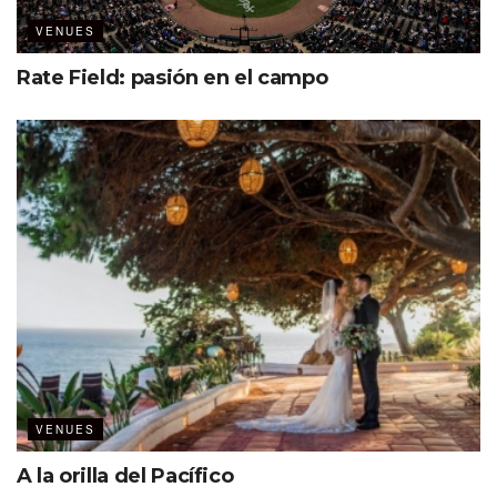
VENUES
Rate Field: pasión en el campo
Adidas invertirá 3.24 millones de dólares anuales en el
naming rights
del venue, según cifras oficiales.
París 2024: anfitriona de los Juegos Olímpicos y
Paralímpicos.
DESCUBRE COMO LA SEDE OLÍMPICA SE CONVIRTÓ DE
CIUDAD A VENUE DEPORTIVA AQUÍ.
VENUES
A la orilla del Pacífico