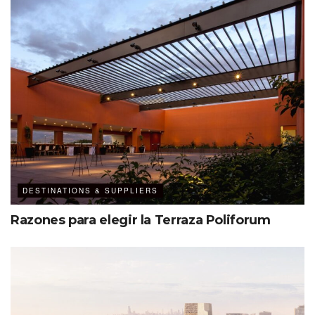
8,000 localidades para eventos deportivos
9,000 asientos para conciertos
Sala para reuniones
2 gimnasios
4 espacios
indoor
y
outdoor
DESTINATIONS & SUPPLIERS
Razones para elegir la Terraza Poliforum
Situada al norte de la ciudad de París, en el distrito 18, la
Arena Adidas contribuirá a la recuperación integral de la