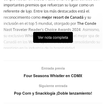
importantes premios que refuerzan su lugar como un
referente de lujo. Entre los más destacados está el
reconocimiento como
mejor resort de Canadá
y su
inclusión en el top 5 mundial, otorgado por
The Conde
Nast Traveler Reader’s Choice Awards 2024
. Asimismo,
su exclusivo
Whistler Spa
fue nombrado el mejor spa de
Ver nota completa
Canadá en los
World Spa Awards 2024
, consolidando su
prestigio en la industria de la hospitalidad.
“Este ha sido un año increíble para
nosotros. Ganamos dos llaves
Entrada previa
Michelin y fuimos reconocidos como
Four Seasons Whistler en CDMX
el mejor resort de Canadá y el
número cinco del mundo”,
Siguiente entrada
compartió
Carolina Pires
, directora
Pop Corn y Snacklogía ¡Doble lanzamiento!
de PR y Comunicación de Four
Seasons Whistler en entrevista