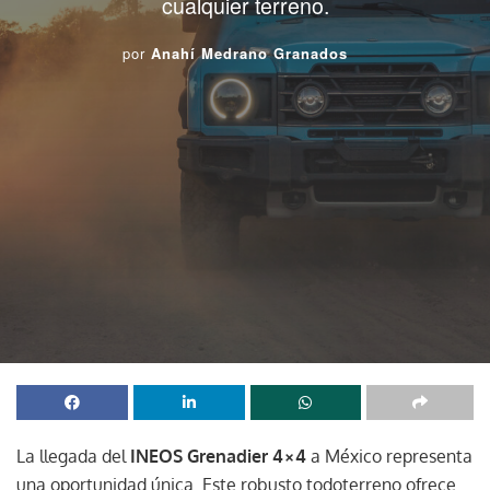
cualquier terreno.
por
Anahí Medrano Granados
La llegada del
INEOS Grenadier 4×4
a México representa
una oportunidad única. Este robusto todoterreno ofrece