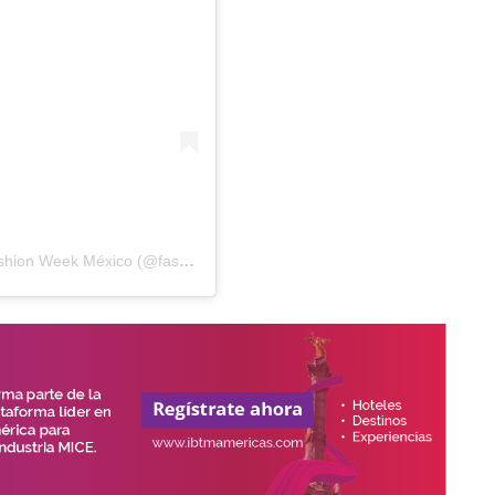
Una publicación compartida por Mercedes-Benz Fashion Week México (@fashionweekmx)