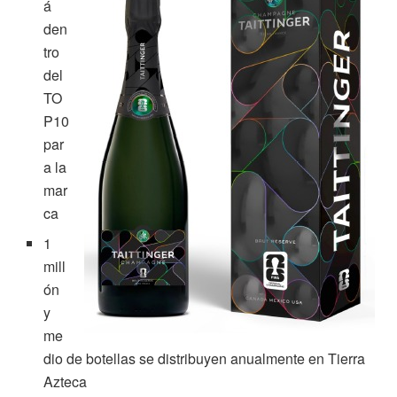
á
den
tro
del
TO
P10
par
a la
mar
ca
1
mill
ón
y
me
dio de botellas se distribuyen anualmente en Tierra
Azteca