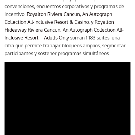
convenciones, encuentros corporativos y programas de
incentivo.
Royalton Riviera Cancun, An Autograph
Collection All-Inclusive Resort & Casino
,
y Royalton
Hideaway Riviera Cancun, An Autograph Collection All-
Inclusive Resort – Adults Only
suman 1,183 suites, una
cifra que permite trabajar bloqueos amplios, segmentar
participantes y sostener programas simultáneos.