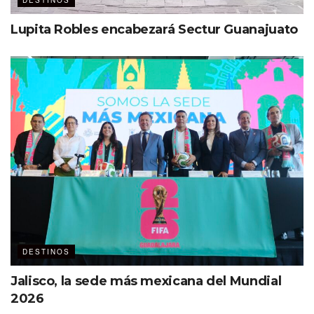
DESTINOS
Una publicación compartida por Secretaría de Turismo Guerrero (@sectur_guerrero)
Lupita Robles encabezará Sectur Guanajuato
Alianzas estratégicas para la
reactivación
El Director General de Promoción y Asuntos
Internacionales, Emmanuel Romain Ernest Rey,
mencionó la importancia de la estrategia global para
atraer eventos MICE:
«México estará presente en ferias
internacionales como el World
Travel Market London, ITB Berlin —
The World’s Leading Travel Trade
DESTINOS
Show— y FITUR Madrid,
promoviendo Acapulco como un
Jalisco, la sede más mexicana del Mundial
destino clave para grandes
2026