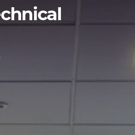
chnical
.