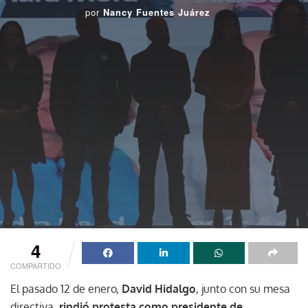
por
Nancy Fuentes Juárez
4
COMPARTIDO
El pasado 12 de enero,
David Hidalgo
, junto con su mesa
directiva,
rindió protesta como presidente de