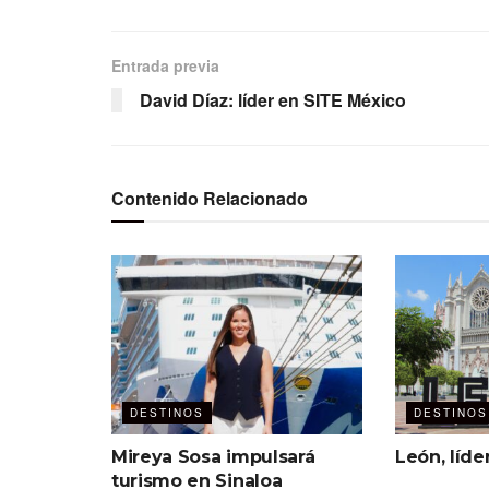
Entrada previa
David Díaz: líder en SITE México
Contenido Relacionado
DESTINOS
DESTINOS
Mireya Sosa impulsará
León, líde
turismo en Sinaloa