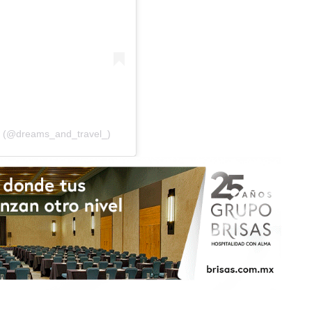
os (@dreams_and_travel_)