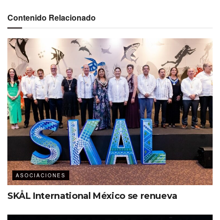
Contenido Relacionado
GRB Convention Center, sede del evento.
“La visión del Houston Travel Fest
es conectar y emocionar al viajero
de Houston, el estado de Texas y
más allá con una variedad de
productos, paquetes, rutas, hoteles
ASOCIACIONES
y cruceros que estarán disponibles
para reservar y comprar en destinos
SKÅL International México se renueva
de México, Estados Unido y más
allá,” afirmó Jorge Cadena,