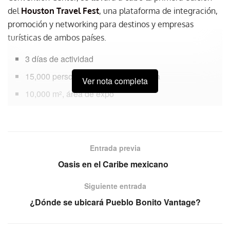
del
Houston Travel Fest
, una plataforma de integración,
promoción y networking para destinos y empresas
turísticas de ambos países.
3 días de actividad
15,000 personas, afluencia esperada
Ver nota completa
10,000 m
, área de expo
2
4 programas post fam
Entrada previa
Oasis en el Caribe mexicano
Siguiente entrada
¿Dónde se ubicará Pueblo Bonito Vantage?