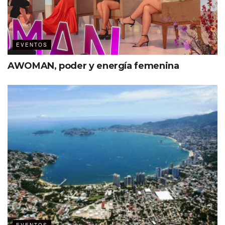
EVENTOS
AWOMAN, poder y energía femenina
Una publicación compartida por Houston Travel Fest (@houston_travel_fest)
«El Houston Travel Fest brindará
una oportunidad única a los
compradores y negocios del sector
para conectar y ofrecer una variedad
de productos y experiencias. Somos
la región con más actividad
comercial en el mundo y, sin duda,
este evento es una oportunidad de
ganar-ganar para los destinos de