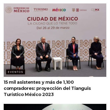
y prepararse para la regata. Con el ánimo hasta el cielo,
cada grupo subió al velero comprometido para
concentrarse y de esta manera dirigir su embarcación por
la mejor ruta. Finalmente, todos fueron ganadores al
tener la oportunidad de establecer su propia estrategia,
conectar con la naturaleza y generar un ambiente de
competencia, pero también de motivación y camaradería.
EVENTOS
15 mil asistentes y más de 1,100
compradores: proyección del Tianguis
Turístico México 2023
Jornada creativa y con grandes