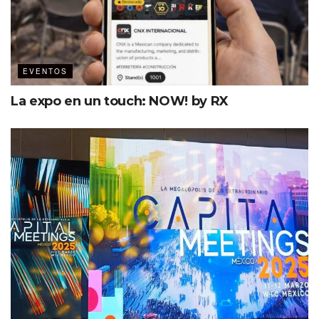
Salones con vistas al mar
Longes con opción de privatizarse y brandearse para
premiaciones
EVENTOS
Salones para 100 personas en montaje tipo teatro
La expo en un touch: NOW! by RX
Teatro para +800 asistentes
Opción para privatizar restaurantes a bordo
Internet a bordo con señal excelente a costo
preferencial
Ventajas especiales para meeting planners
Ahorro del 30% en comparación con organización en
tierra
ProColombia es una organización encargada de promover
el Turismo y la Inversión Extranjera en Colombia.