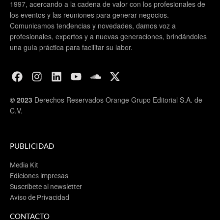
1997, acercando a la cadena de valor con los profesionales de
los eventos y las reuniones para generar negocios.
Comunicamos tendencias y novedades, damos voz a
profesionales, expertos y a nuevas generaciones, brindándoles
una guía práctica para facilitar su labor.
Líder 2022 por el Best of the Best by MDC Magazine
© 2023
Derechos Reservados Orange Grupo Editorial S.A. de
C.V.
Etiquetas:
Los Cabos
Rodrigo Esponda
PUBLICIDAD
Media Kit
Ediciones impresas
Suscríbete al newsletter
Aviso de Privacidad
CONTACTO