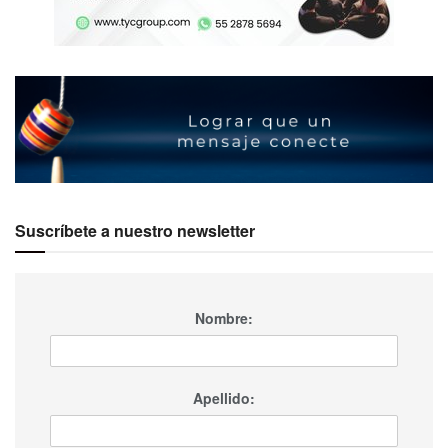
Ubicación privilegiada junto al principal socio
comercial de México
1
destino de viaje certificado a nivel mundial por
er
Sharecare (evaluación en tiempo real que incorpora
los
reviews
de los visitantes)
Conexión aérea directa con 26 ciudades de Estados
Unidos
Vuelos directos hacia 9 ciudades de México
Suscríbete a nuestro newsletter
(incluyendo vuelos desde el AIFA y Toluca)
1 vuelo directo desde Madrid, España, que se
mantendrá durante el año 2023
Nombre:
Conexión con 8 ciudades de Canadá
85 hoteles
Apellido:
Proveeduría especializada con gran calidad
Escenarios naturales únicos: mar, desierto, montañas