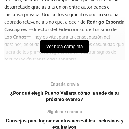
desarrollado gracias a la unión entre autoridades e
iniciativa privada. Uno de los segmentos que no solo ha
cobrado relevancia sino que, a decir de
Rodrigo Esponda
Cascajares ꟷdirector del Fideicomiso de Turismo de
Los Cabosꟷ
, “hoy es vital para la consolidación del
destino”, es el de reuniones. Por ello, no es casualidad que
Ver nota completa
fuera de los primeros segmentos en mostrar signos de
recuperación tras la crisis sanitaria.
Entrada previa
¿Por qué elegir Puerto Vallarta cómo la sede de tu
próximo evento?
Siguiente entrada
Consejos para lograr eventos accesibles, inclusivos y
equitativos