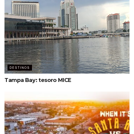
tres ocasiones consecutivas.
“Quienes antes no consideraban a
Los Cabos para sus reuniones hoy
lo hacen y se dieron cuenta de la
calidad que brindamos, de que es un
lugar muy especial donde el mar y el
desierto convergen de forma única,
además de ser sumamente seguro
DESTINOS
pues (en pandemia) creamos una
Tampa Bay: tesoro MICE
guía con protocolos para operar
antes durante y después de un
evento; mención aparte tiene la
cadena de valor, que opera con
excelencia”.
Reitera el estratega turístico durante una