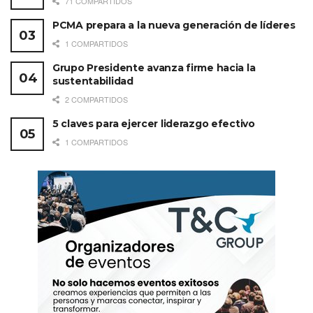
71 COMPARTIDOS
PCMA prepara a la nueva generación de líderes
1 COMPARTIDOS
El número de asientos en vuelos nacionales
Grupo Presidente avanza firme hacia la
sustentabilidad
incrementó 80% con respecto a 2019, con un
2 COMPARTIDOS
crecimiento de destinos poco tradicionales
5 claves para ejercer liderazgo efectivo
como Hermosillo, Tijuana y Culiacán. El
1 COMPARTIDOS
incremento en asientos desde Estados
Unidos es de 40%, comparado con el mismo
año.
Ventajas competitivas de Los Cabos
para el segmento MICE