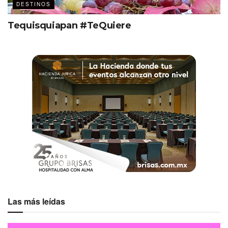
DESTINOS
IMEX America
Tequisquiapan #TeQuiere
30 empresas del destino
+600 citas de negocio
150 presentaciones grupales
80
leads
A la vanguardia en sostenibilidad
Con el firme objetivo de mantener su liderazgo en la
industria MICE y aportar a la conservación del planeta,
actualmente se está trabajando en la creación de una
guía para organizar eventos sostenibles. De acuerdo con
Rodrigo Esponda, dicho documento, que se lanzará antes
del cierre de año y en la que participa un Consejo Asesor
Las más leídas
de event planners de Estados Unidos, se plantea, ante
todo, un cambio de mentalidad pues de ahí se desprende