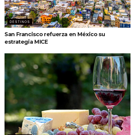
America
, donde obtuvieron resultados positivos.
DESTINOS
San Francisco refuerza en México su
estrategia MICE
Rodrigo Esponda acompañado de grandes líderes intrnacionales de la industria
MICE en el WMF 2022.
Exitosa participación de Los Cabos en