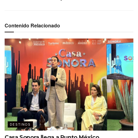
Contenido Relacionado
Rodrigo Esponda, titular del FITURCA
Actualmente el 20% de los cuartos
noche pertenece al segmento MICE,
por lo que es uno de los pilares de
Los Cabos.
Ventaja en pandemia
Los viajes de incentivo igual tuvieron un despunte
importante pues, como explica el titular del Fideicomiso:
“En pandemia muchos destinos en
DESTINOS
Asia y El Caribe estuvieron
Casa Sonora llega a Punto México