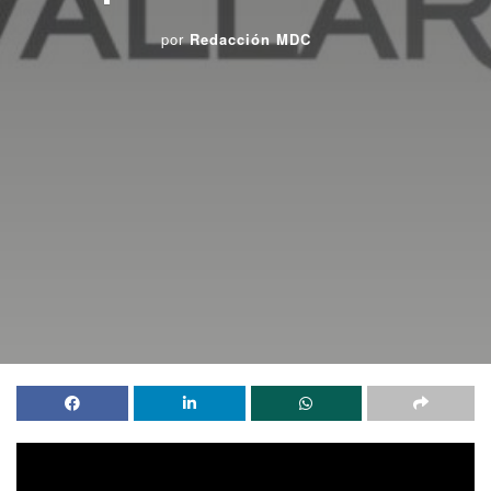
por
Redacción MDC