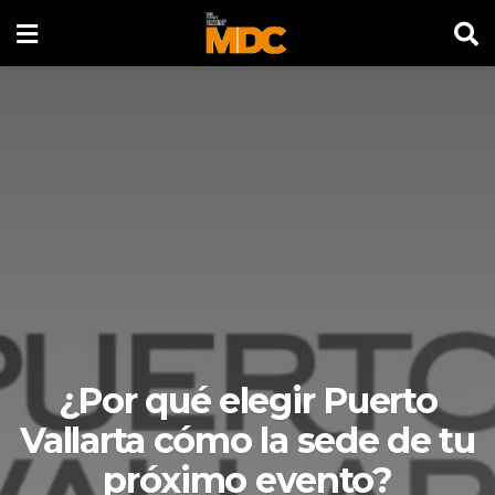
¿Por qué elegir Puerto
Vallarta cómo la sede de tu
próximo evento?