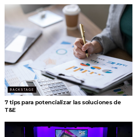
El
coaching
puede ser tu mejor aliado para tener claridad,
sobre todo en estos tiempos de
incertidumbre, Goldvarg —con más de 30 años de
experiencia internacional— menciona que para el caso
específico de tus propósitos empresariales del próximo
año, es importante primero definirlos y clasificarlos.
Un coach profesional ayuda a las
personas a entender su forma de
generar o enfrentar distintas
situaciones de su vida, igual los
BACKSTAGE
guía para definir lo que quieren y
7 tips para potencializar las soluciones de
sean capaces de eliminar esos
T&E
obstáculos que entorpecen su
desarrollo, estableciendo metas a
través de un plan personalizado.