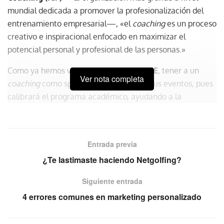
mundial dedicada a promover la profesionalización del
entrenamiento empresarial—, «el
coaching
es un proceso
creativo e inspiracional enfocado en maximizar el
potencial personal y profesional de las personas.»
Como ya hemos visto en la industria
MICE
, tener a un
Ver nota completa
coaching
como speaker será un plus en tus eventos, pues
calibrará el programa académico, ayudando a la
audiencia a identificar sus objetivos, “explorar creencias
limitantes, aterrizar planes y los pasos a seguir para
alcanzar objetivos, incluyendo cómo vamos a ser
Entrada previa
responsables para asegurarnos de tomar acción”, afirma
¿Te lastimaste haciendo Netgolfing?
el
Dr. Damian Goldvarg
, expresidente de la ICF.
Siguiente entrada
El
coaching
también es una herramienta eficaz para
alcanzar las metas de una empresa, por lo que es
4 errores comunes en marketing personalizado
importante invertir en capacitaciones o charlas con todos
los departamentos y equipos. Según Goldvarg, quien es