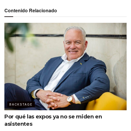
autor de cinco libros sobre este tema, el
coaching
Contenido Relacionado
permite:
● Clarificar objetivos profesionales (y personales, lo cual
también se verá reflejado en tu compañía)
● Desarrollar hábitos
●Elaborar un plan para fortalecer habilidades, delegar
actividades o facilitar el trabajo de un equipo
●Manejar el estrés o la tensión laboral
Elige a un
coach
certificado por un organismo
internacional para asegurar que sigue
lineamientos éticos, tiene horas de
BACKSTAGE
entrenamiento y experiencia, y ha pasado un
Por qué las expos ya no se miden en
examen en el que tuvo que demostrar sus
asistentes
capacidades.