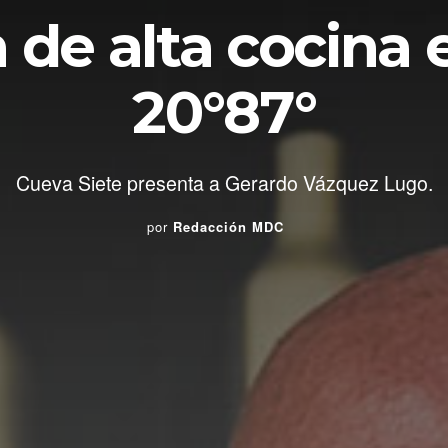
n de alta cocina
20°87°
Cueva Siete presenta a Gerardo Vázquez Lugo.
por
Redacción MDC