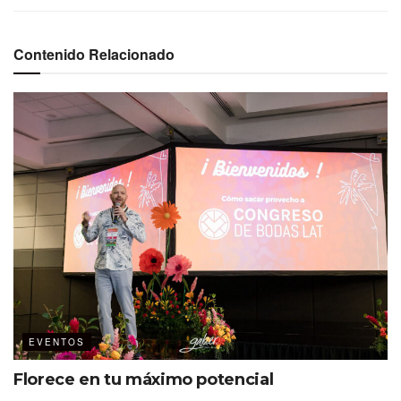
Contenido Relacionado
Elizabeth Champagne durante la charla educativa.
En el marco del desayuno mensual de
MBTA
, celebrado en el Hotel HS Hotsson
Condesa Sur, Champagne habló de las
principales características de los KPIs.
Están alineados con la estrategia de la empresa y son
EVENTOS
relevantes a los objetivos.
Hay un responsable que los gestiona y monitorea su
Florece en tu máximo potencial