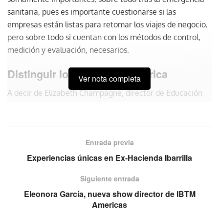
sanitaria, pues es importante cuestionarse si las
empresas están listas para retomar los viajes de negocio,
pero sobre todo si cuentan con los métodos de control,
medición y evaluación, necesarios.
Distinguir los KPIs de la métrica
Ver nota completa
A decir de Elizabeth Champagne, director de Educación
de la
Mexican Business Travel Asociation
(MBTA), hay que
distinguir entre un KPI y una métrica. El primero va ligado
a un objetivo, mientras que la métrica está relacionada
Entrada previa
con la data.
Experiencias únicas en Ex-Hacienda Ibarrilla
Siguiente entrada
Eleonora García, nueva show director de IBTM
Americas