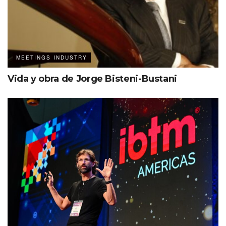
socios de MBTA a implementar sistemas de medición y
rendimiento, sin olvidar la revisión periódica y la rendición
de cuentas.
MEETINGS INDUSTRY
Vida y obra de Jorge Bisteni-Bustani
Rodolfo Macedo, director
Asociados a MBTA
Ejecutivo de MBTA, dio la
compartieron el desayuno.
bienvenida.
MBTA realiza cada mes un encuentro con tres fines
concretos:
Actualización de sus agremiados.