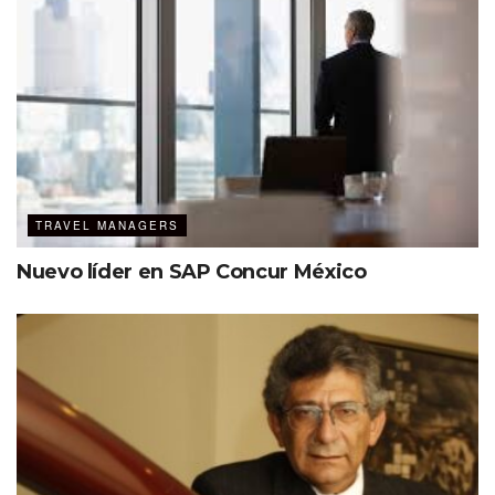
Identificar las fuentes de información.
¿Qué KPIs adoptar para evaluar la
gestión de los viajes de negocio en una
empresa?
Costo promedio
TRAVEL MANAGERS
Tasa de cancelación
Nuevo líder en SAP Concur México
Índice de satisfacción de colaboradores que viajan
Índice de incumplimiento de presupuesto
Frecuencia de los viajes
Promedio del tiempo que tardan los reembolsos
Quejas y otras problemáticas, entre otros.
Elizabeth Champagne finalizó su charla invitando a los