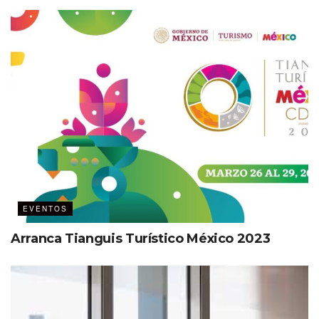
proceso.
Los KPIs son de fácil comprensión para todos.
Se miden de forma recurrente con fines de
comparación y análisis.
Son confiables en un rango de variación aceptable.
Están estandarizados para su comparación.
Como dice Peter Drucker, “Lo que no puede medirse no
puede administrarse”, de ahí la importancia de aplicar
KPIs.
EVENTOS
En este sentido igual es importante:
Arranca Tianguis Turístico México 2023
Definir los objetivos centrales de la empresa.
Identificar los objetivos de negocio.
Identificar los KPI a incluirse para medir el avance de
la estrategia.