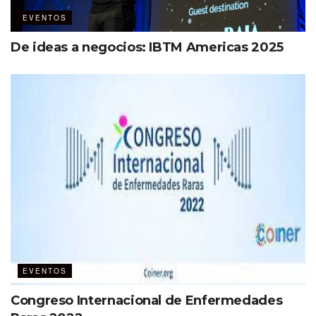
Relacionamiento.
EVENTOS
Educación.
De ideas a negocios: IBTM Americas 2025
Etiquetas:
MBTA
EVENTOS
Congreso Internacional de Enfermedades