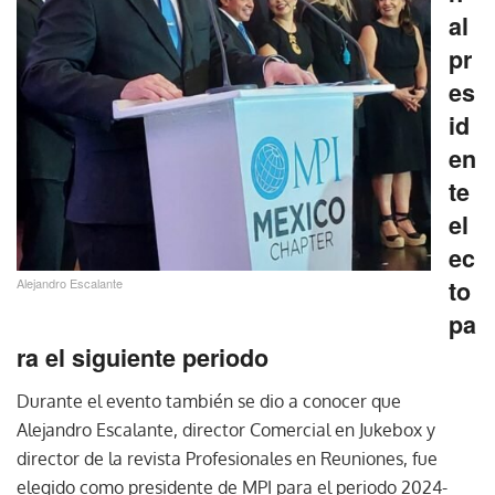
al
pr
es
id
en
te
el
ec
Alejandro Escalante
to
pa
ra el siguiente periodo
Durante el evento también se dio a conocer que
Alejandro Escalante, director Comercial en Jukebox y
director de la revista Profesionales en Reuniones, fue
elegido como presidente de MPI para el periodo 2024-