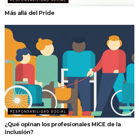
RESPONSABILIDAD SOCIAL
Más allá del Pride
Fotos: @TalentoXcaret
Etiquetas:
Destacados
Xcaret
RESPONSABILIDAD SOCIAL
¿Qué opinan los profesionales MICE de la
inclusión?