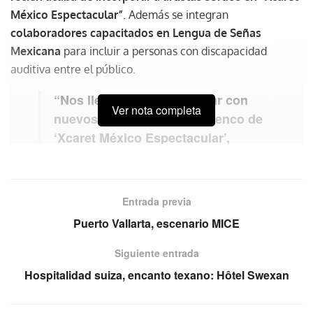
México Espectacular”
. Además se integran
colaboradores capacitados en Lengua de Señas
Mexicana
para incluir a personas con discapacidad
auditiva entre el público.
“Nos llena de orgullo contar con
Ver nota completa
nuevos integrantes en el elenco de
‘Xcaret México Espectacular’,
quienes desde ahora interpretan en
Lengua de Señas Mexicana el tema
‘México en la Piel’. También hemos
Entrada previa
sumado a intérpretes para que
Puerto Vallarta, escenario MICE
asistan a los espectadores con
discapacidad auditiva, en beneficio
Siguiente entrada
de todas las personas sordas que
Hospitalidad suiza, encanto texano: Hôtel Swexan
visiten el espectáculo en Xcaret”.