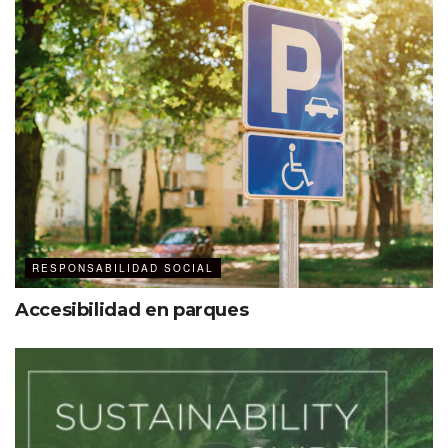
“Desde hace muchos años, nuestra
plantilla de colaboradores se ha
fortalecido con personas con
distintas discapacidades en
diferentes puntos de nuestra
operación. ´Manos Xuaves’ es un
paso más para hacer nuestros
espacios más inclusivos, tanto para
los colaboradores como para los
RESPONSABILIDAD SOCIAL
visitantes.”
Accesibilidad en parques
Elizabeth Lugo
Fomentar la inclusión no solo beneficia a los visitantes y
colaboradores directos de Xcaret, sino que también
contribuye al desarrollo de una sociedad más consciente