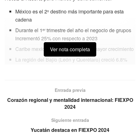
México es el 2
destino más importante para esta
o
cadena
Durante el 1
trimestre del año el negocio de grupos
er
incrementó 25% con respecto a 2023
Caribe mexicano es el destino con mayor crecimiento
Ver nota completa
La región del Bajío (León y Querétaro) creció 6.8%
La cadena prevé estar aperturando entre once y trece
hoteles nuevos en México, cada año
Entrada previa
Recientes y próximas aperturas:
Corazón regional y mentalidad internacional: FIEXPO
2024
Siguiente entrada
Yucatán destaca en FIEXPO 2024