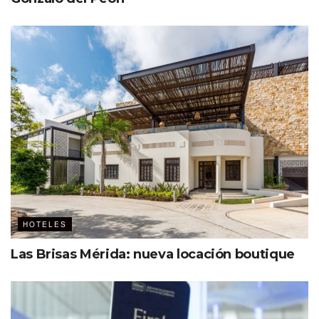
Aken Mérida
Antes operado por Grupo Posadas
136 habitaciones
510 m
para eventos
2
Ubicado a menos de 10 min. del Paseo Montejo
A partir de agosto próximo
Palafitos Overwater Bungalows
30 habitaciones privadas situadas sobre el azul
HOTELES
turquesa del Caribe mexicano
Las Brisas Mérida: nueva locación boutique
A 30 min. del Aeropuerto Internacional de Cancún
Ideal para viajes de incentivo
Generations Riviera Maya