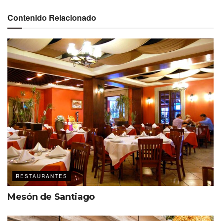
Contenido Relacionado
La propuesta de los chefs
Somsri Raksamran (Anna) y
Eleazar Ángel
logra algo poco común: llevar a la mesa el
alma de Tailandia con autenticidad y equilibrio. Platos
como el
som tam
o el
kaeng khiao wan
se elaboran con
ingredientes traídos directamente del sudeste asiático.
Desde la entrada —abriendo el apetito con las ostras—
hasta el postre —imperdibles los mooncakes— en fusión
con las propuestas de vinos.
RESTAURANTES
Mesón de Santiago