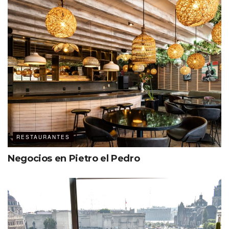
Menú degustación de 5 tiempos: $1,800 por persona, con
maridaje incluido.
RESTAURANTES
Pero más allá de la cocina, Somsaa destaca como un
Negocios en Pietro el Pedro
espacio ideal para reuniones exclusivas. Su sala de té y
vino, con piezas de diseño seleccionadas a mano y un
servicio discreto pero impecable, convierte cada
encuentro en una experiencia envolvente. Los sets de té,
cuidadosamente elegidos, permiten explorar variedades