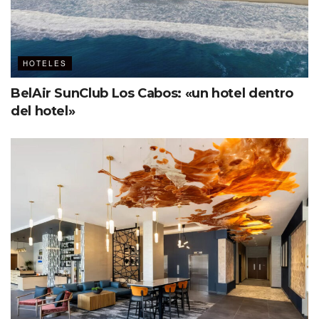
HOTELES
BelAir SunClub Los Cabos: «un hotel dentro
del hotel»
Ver esta publicación en Instagram
Una publicación compartida por Four Seasons Resort Koh Samui (@fskohsamui)