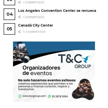
Además, sus villas con alberca privada, spa con
1 COMPARTIDOS
tratamientos holísticos y espacios para reuniones en
Los Angeles Convention Center se renueva
medio de la naturaleza lo convierten en un lugar ideal
1 COMPARTIDOS
para incentivos y eventos que buscan balance entre
Canadá City Center
mente, cuerpo y paladar.
71 COMPARTIDOS
Ver esta publicación en Instagram