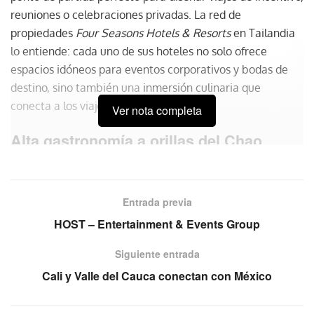
reuniones o celebraciones privadas. La red de
propiedades
Four Seasons Hotels & Resorts
en Tailandia
lo entiende: cada uno de sus hoteles no solo ofrece
espacios idóneos para eventos corporativos y bodas de
destino, sino también una
inmersión culinaria que
conecta a los viajeros con la cultura
.
Ver nota completa
Alta gastronomía a orillas del Chao
Phraya
En Bangkok, el
Four Seasons Hotel Bangkok at Chao
Entrada previa
Phraya River
ofrece una vivencia de sabores ardientes,
HOST – Entertainment & Events Group
con propuestas que van desde cocina cantonesa con
estrella Michelin en
Yu Ting Yuan
, hasta un elegante bar
Siguiente entrada
al estilo porteño con coctelería de autor en
BKK Social
Cali y Valle del Cauca conectan con México
Club
. Cada restaurante es una oportunidad para activar
los sentidos durante una cena de gala, un cóctel de