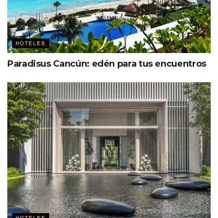
HOTELES
Paradisus Cancún: edén para tus encuentros
Una publicación compartida por Great Place To Work® México (@gptw_mexico)
Más información de Posadas
aquí
.
Etiquetas:
Acapulco
Great Place to Work
Posadas