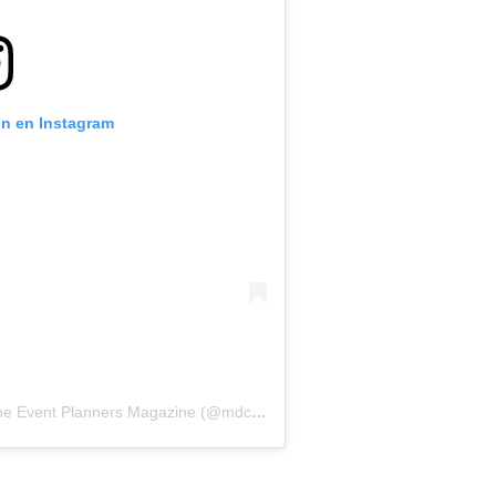
ón en Instagram
Una publicación compartida por MDC – The Event Planners Magazine (@mdc_magazine)