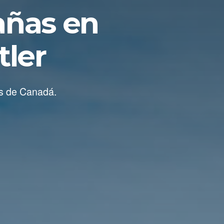
añas en
tler
es de Canadá.