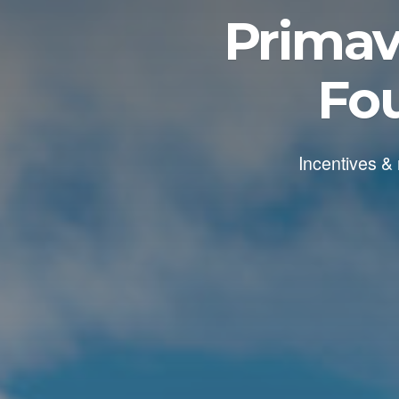
Primav
Fou
Incentives &