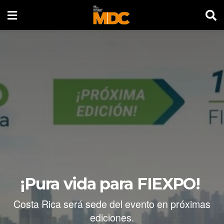
¡Pura vida para FIEXPO!
Costa Rica será sede del evento en próximas
ediciones.