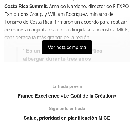
Costa Rica Summit
, Arnaldo Nardone, director de FIEXPO
Exhibitions Group, y William Rodríguez, ministro de
Turismo de Costa Rica, firmaron un acuerdo para realizar
de manera conjunta esta feria dirigida a la industria MICE,
considerada la más grande de la región.
Ver nota completa
“Es un orgullo para Costa Rica
albergar durante tres años
consecutivos una de las plataformas
de negocios y networking más
importantes de la industria de
Entrada previa
reuniones en América Latina, que
France Excellence «Le Goût de la Création»
también impulsa la promoción de
Sudamérica, Centroamérica, el
Siguiente entrada
Caribe y México”, William
Salud, prioridad en planificación MICE
Rodríguez, ministro de Turismo de
Costa Rica.