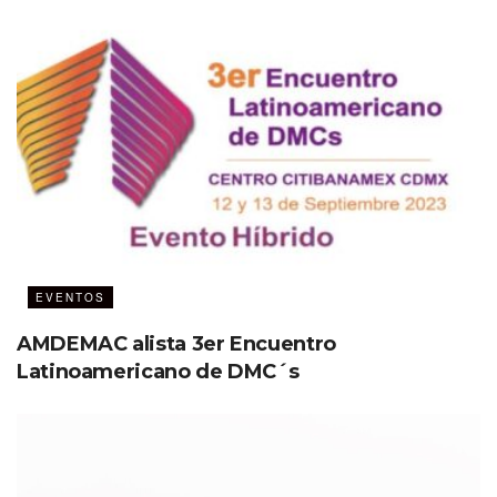
medioambiente lo ha puesto en un
sitial de privilegio”, Arnaldo
Nardone, director de FIEXPO
Exhibitions Group.
FIEXPO Latin America 2023
se llevará a cabo en Panamá,
del 19 al 22 de junio.
+ info en:
fiexpolatinamerica.com
EVENTOS
AMDEMAC alista 3er Encuentro
Latinoamericano de DMC´s