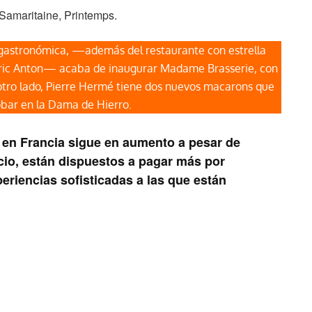
Samaritaine, Printemps.
 gastronómica, —además del restaurante con estrella
édéric Anton— acaba de inaugurar Madame Brasserie, con
otro lado, Pierre Hermé tiene dos nuevos macarons que
obar en la Dama de Hierro.
 en Francia sigue en aumento a pesar de
recio, están dispuestos a pagar más por
eriencias sofisticadas a las que están