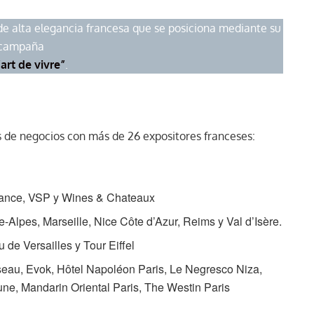
de alta elegancia francesa que se posiciona mediante su
campaña
“art de vivre”
.
as de negocios con más de 26 expositores franceses:
rance, VSP y Wines & Chateaux
Alpes, Marseille, Nice Côte d’Azur, Reims y Val d’Isère.
 de Versailles y Tour Eiffel
seau, Evok, Hôtel Napoléon Paris, Le Negresco Niza,
une, Mandarin Oriental Paris, The Westin Paris