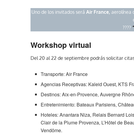
Uno de los invitados será
Air France,
aerolínea 
????
Workshop virtual
Del 20 al 22 de septiembre podrás solicitar cit
Transporte: Air France
Agencias Receptivas: Kaleid Ouest, KTS F
Destinos: Aix-en-Provence, Auvergne Rhône-
Entretenimiento: Bateaux Parisiens, Château
Hoteles: Anantara Niza, Relais Bernard Loi
Clair de la Plume Provenza, L’Hôtel de Bea
Vendôme.