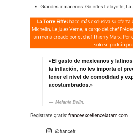
Grandes almacenes: Galeries Lafayette, La 
La Torre Eiffel
hace más exclusiva su oferta
Michelin, Le Jules Verne, a cargo del chef Fr
un menú creado por el chef Thierry Marx. Por 
solo se podrán pr
«El gasto de mexicanos y latinos
la inflación, no les importa el p
tener el nivel de comodidad y exp
acostumbrados.»
Melanie Belin.
Registrate gratis:
franceexcellencelatam.com
@francefr