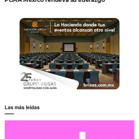
PCMA México renueva su liderazgo
Como cada año, estos premios reconocen el espíritu de
liderazgo, compromiso e innovación de la comunidad de
MPI a nivel global. Los ganadores de la edición 2023, en
sus sietes categorías, fueron:
Paola Bowman — Meeting Industry Leadership
John Kirby — Member of the Year
Caroline Cole — Young Professional Achievement
Greater New York — Market Place Excellence
New Jersey Chapter — Innovative Educationañ
Programming
Caribe Mexicano — Industry Advocate
Las más leídas
Kansas City Chapter — Membership Achiervement