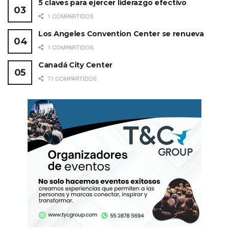
Creatividad, miembro del IBOD de MPI y
5 claves para ejercer liderazgo efectivo
presidente electo del COMIR.
1 COMPARTIDOS
Los Angeles Convention Center se renueva
+ info de MPI en
www.mpi.org/
1 COMPARTIDOS
Canadá City Center
71 COMPARTIDOS
Etiquetas:
Destacados
MPI
WEC