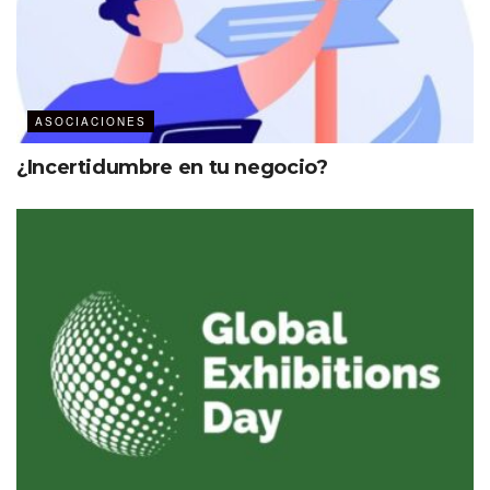
pero principalmente viene un trabajo
importante para México, Caribe
Mexicano y toda Latinoamérica para
seguir aumentando la membresía de
MPI en la región. Viene un año de
ASOCIACIONES
crecimiento, ya no de recuperación”
¿Incertidumbre en tu negocio?
Ricardo Magaña, chair MPI Latinamerica
Advisory Council y CEO de Act Now.
When we meet we change the
world
Esta emotiva filosofía se reflejó durante los tres días de
actividad en el Barceló Maya Resort, con sesiones que
abordaron temas que hoy son prioritarios para la
comunidad de MPI, entre ellos: