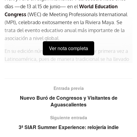
días —de 13 al 15 de junio— en el
World Education
Congress
(WEC) de Meeting Professionals International
(MPI), celebrado exitosamente en la Riviera Maya. Se
trata del evento educativo anual más importante de la
asociación a nivel global.
Ver nota completa
En su edición número 27, el WEC llegó por primera vez a
Latinoamérica, pues de manera tradicional se ha llevado
a cabo en diferentes destinos de Estados Unidos y
Canadá. Fue en 2021 cuando el Caribe Mexicano ganó la
sede del encuentro, tras competir con ciudades como
Entrada previa
Puerto Rico, Tampa y Kentucky.
Nuevo Buró de Congresos y Visitantes de
Aguascalientes
Siguiente entrada
3ª SIAR Summer Experience: relojería indie