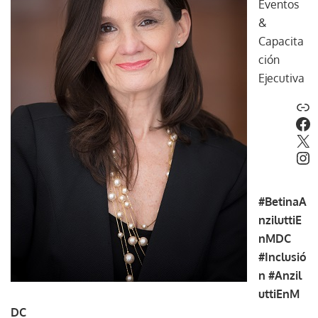
Eventos
&
Capacita
ción
Ejecutiva
#BetinaA
nziluttiE
nMDC
#Inclusió
n
#Anzil
uttiEnM
DC