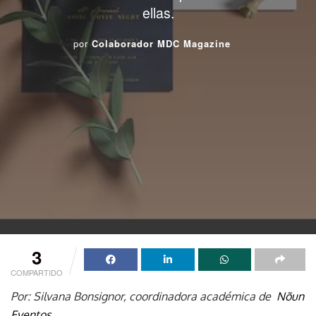
ellas.
por
Colaborador MDC Magazine
3
COMPARTIDO
Por: Silvana Bonsignor, coordinadora académica de
Nõun
Eventos
.