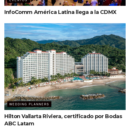
EVENTOS
InfoComm América Latina llega a la CDMX
Ibtm Americas es un evento organizado por RX, líder
global en eventos y exposiciones con presencia en 42
sectores industriales de 25 países. Anualmente organiza
350 eventos.
Etiquetas:
Destacados
IBTM Americas
WEDDING PLANNERS
Hilton Vallarta Riviera, certificado por Bodas
ABC Latam