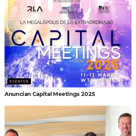
Durante la edición 2024 de
ibtm Americas
se realizarán
eventos tan importantes como: el Romance Congress, el
Pharma Congress, Event Design Conference, Sustainable
MINDSET talks y Sport Congress.
Mención aparte merecen el
Encuentro
4to
Latinoamericano de DMCs –con una agenda única por
parte de la Asociación Mexicana de Destination
Management Companies (AMDEMAC)– y el foro realizado
por la Mexico BusinessTravel Asociation, quien también
tendrá un programa interesante.
EVENTOS
Este año ibtm recibe como invitado de honor a Baja
Anuncian Capital Meetings 2025
California, estado que ganó la sede del Tianguis Turístico
2025
Trending Topic
Sustentabilidad e Inteligencia Artificial son dos temas que