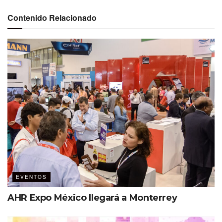
Contenido Relacionado
Evento global
Esto garantiza su calidad, tanto en el programa educativo
como en su eficacia, pues, a decir de los organizadores, el
75% de quienes asisten a ibtm Americas tienen intención
de compra con un tiempo aproximado de 6 meses para
cerrar negocios.
EVENTOS
AHR Expo México llegará a Monterrey
Agenda de 10