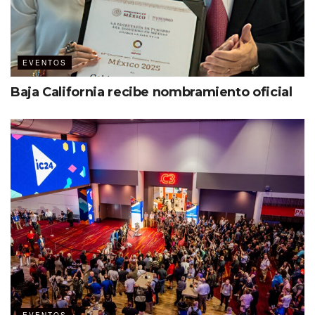
13,500 m
de exposición
2
Luiz Bellini, director general
EVENTOS
RX México
Baja California recibe nombramiento oficial
Eleonora García, líder ibtm
Americas