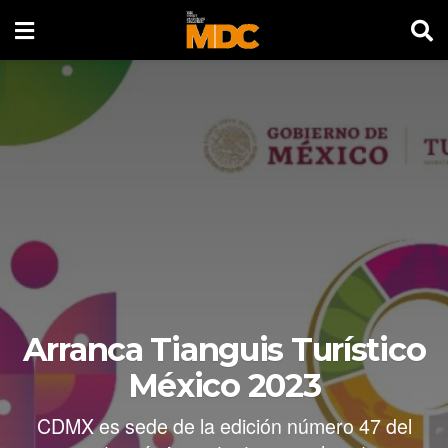
Arranca Tianguis Turístico
México 2023
CDMX es sede de la edición número 47 del