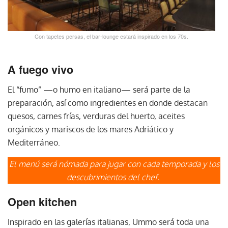
Con tapetes persas, el bar-lounge estará inspirado en los 70s.
A fuego vivo
El “fumo” —o humo en italiano— será parte de la
preparación, así como ingredientes en donde destacan
quesos, carnes frías, verduras del huerto, aceites
orgánicos y mariscos de los mares Adriático y
Mediterráneo.
El menú será nómada para jugar con cada temporada y los
descubrimientos del chef.
Open kitchen
Inspirado en las galerías italianas, Ummo será toda una