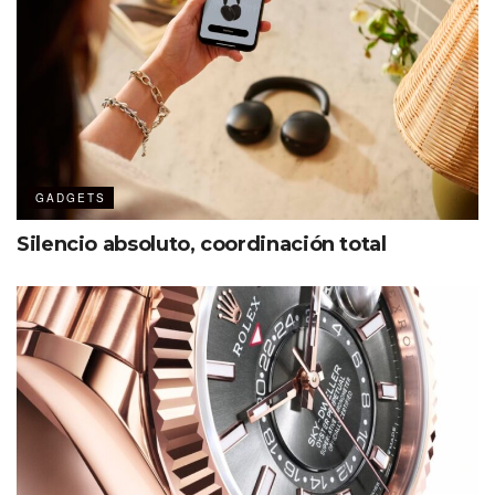
New York
, con su propuesta educativa y técnica, suma
contenido valioso para quienes entienden que el
conocimiento también es un lujo.
Mientras otros planean
con el reloj en mano, aquí se define qué vale cada
segundo.
SIAR Summer 2025 promete dejar huella en
más que una carátula.
GADGETS
Silencio absoluto, coordinación total
Ver esta publicación en Instagram