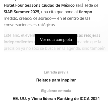
Hotel Four Seasons Ciudad de México
será sede de
SIAR Summer 2025
, una cita que pone al
tiempo
—
medido, creado, celebrado— en el centro de las
conversaciones estratégicas.
Este año, el evento reunirá a
31 de las casas relojeras
Ver nota completa
independientes más influyentes
, confirmando que la
precisión ya no solo se busca en la agenda, sino también
en la muñeca.
Lujo independiente, decisiones
Entrada previa
colectivas
Relatos para inspirar
El auge de firmas como
Franck Muller, MB&F, De
Siguiente entrada
Bethune, H. Moser & Cie.
, o las debutantes
Ressence
y
Lederer
, no es solo una declaración de estilo. Es una
EE. UU. y Viena lideran Ranking de ICCA 2024
forma de leer lo que viene:
clientes más jóvenes,
exigentes y sofisticados
, que valoran autenticidad por