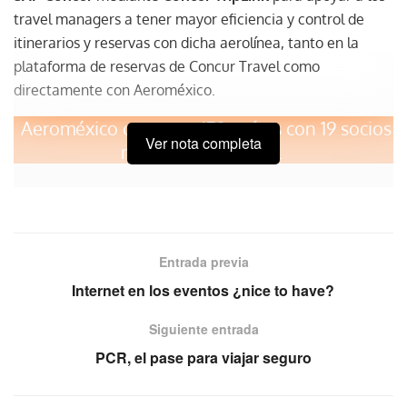
travel managers a tener mayor eficiencia y control de
itinerarios y reservas con dicha aerolínea, tanto en la
plataforma de reservas de Concur Travel como
directamente con Aeroméxico.
Aeroméxico opera en 170 países con 19 socios
Ver nota completa
mediante SkyTeam.
Concur TripLink
es una herramienta eficaz para los travel
managers que permite hacer reservaciones flexibles sin
riesgo de incumplimiento y gastos invisibles. Además,
Entrada previa
incorpora reservas realizadas fuera de los canales
tradicionales a un programa de viajes gestionado
Internet en los eventos ¿nice to have?
mediante la red global de proveedores conectados de
Siguiente entrada
SAP Concur.
PCR, el pase para viajar seguro
Más de 14,000 empresas utilizan Concur
TripLink, sumando más de 11 millones de