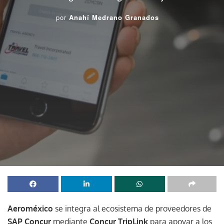
por
Anahí Medrano Granados
Aeroméxico
se integra al ecosistema de proveedores de
SAP Concur
mediante
Concur TripLink
para apoyar a los