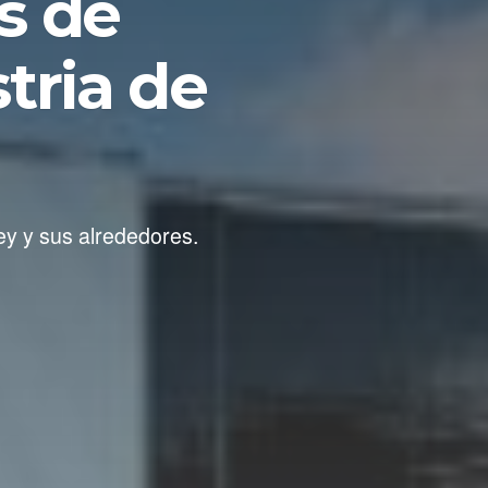
s de
tria de
ey y sus alrededores.