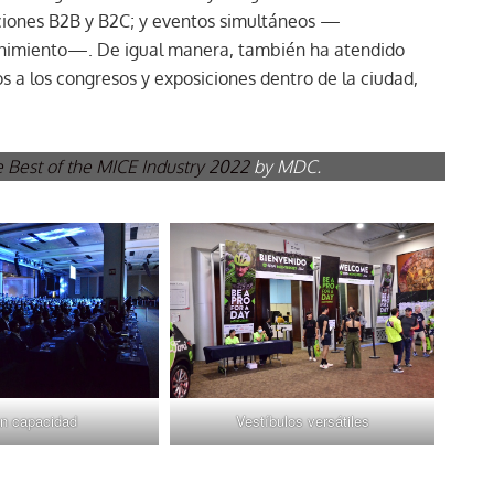
iciones B2B y B2C; y eventos simultáneos —
tenimiento—. De igual manera, también ha atendido
 a los congresos y exposiciones dentro de la ciudad,
e Best of the MICE Industry 2022
by MDC.
n capacidad
Vestíbulos versátiles