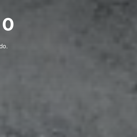
 0
do.