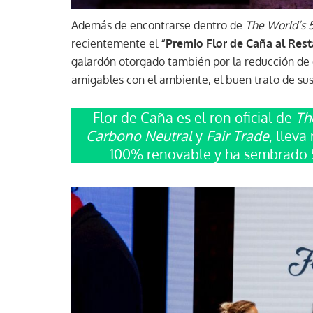
Además de encontrarse dentro de
The World’s 
recientemente el
“Premio Flor de Caña al Res
galardón otorgado también por la reducción de d
amigables con el ambiente, el buen trato de su
Flor de Caña es el ron oficial de
The
Carbono Neutral
y
Fair Trade
, llev
100% renovable y ha sembrado 