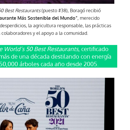
50 Best Restaurants
(puesto #38), Boragó recibió
taurante Más Sostenible del Mundo”
, merecido
esperdicios, la agricultura responsable, las prácticas
s colaboradores y el apoyo a la comunidad.
 World’s 50 Best Restaurants
, certificado
a más de una década destilando con energía
50,000 árboles cada año desde 2005.